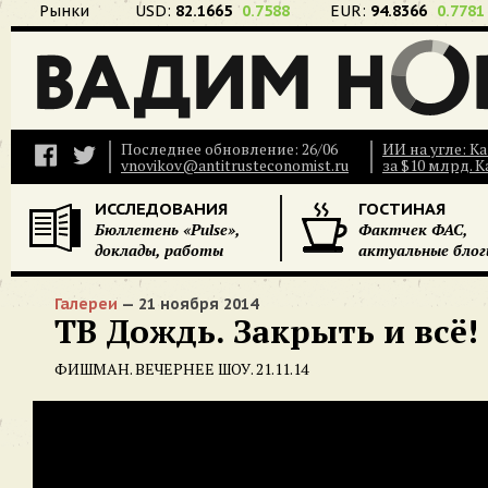
Рынки
USD:
82.1665
0.7588
EUR:
94.8366
0.7781
Последнее обновление: 26/06
ИИ на угле: К
vnovikov@antitrusteconomist.ru
за $10 млрд. 
ИССЛЕДОВАНИЯ
ГОСТИНАЯ
Бюллетень «Pulse»,
Фактчек ФАС,
доклады, работы
актуальные блог
Галереи
— 21 ноября 2014
ТВ Дождь. Закрыть и всё!
ФИШМАН. ВЕЧЕРНЕЕ ШОУ. 21.11.14