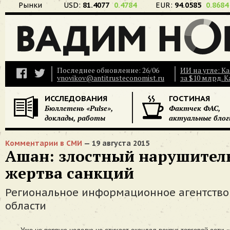
Рынки
USD:
81.4077
0.4784
EUR:
94.0585
0.8684
Последнее обновление: 26/06
ИИ на угле: К
vnovikov@antitrusteconomist.ru
за $10 млрд. 
ИССЛЕДОВАНИЯ
ГОСТИНАЯ
Бюллетень «Pulse»,
Фактчек ФАС,
доклады, работы
актуальные блог
Комментарии в СМИ
— 19 августа 2015
Ашан: злостный нарушител
жертва санкций
Региональное информационное агентство
области