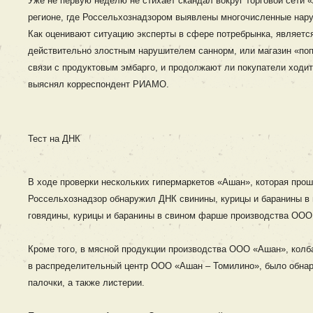
Уже не первую неделю не стихает скандал вокруг торговой сети 
регионе, где Россельхознадзором выявлены многочисленные нару
Как оценивают ситуацию эксперты в сфере потребрынка, являетс
действительно злостным нарушителем саннорм, или магазин «поп
связи с продуктовым эмбарго, и продолжают ли покупатели ходит
выяснял корреспондент РИАМО.
Тест на ДНК
В ходе проверки нескольких гипермаркетов «Ашан», которая прош
Россельхознадзор обнаружил ДНК свинины, курицы и баранины в
говядины, курицы и баранины в свином фарше производства ООО
Кроме того, в мясной продукции производства ООО «Ашан», кол
в распределительный центр ООО «Ашан – Томилино», было обнар
палочки, а также листерии.