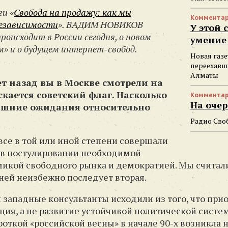
ги «
Свобода на продажу: как мы
Комментар
независимости
»
. ВАДИМ НОВИКОВ
У этой 
происходит в России сегодня, о новом
умение 
м» и о будущем интернет-свобод.
Новая газе
переехавш
Алматы
т назад вы в Москве смотрели на
скается советский флаг. Насколько
Комментар
На очер
ашние ожидания относительно
Радио Сво
 все в той или иной степени совершали
а в постулировании необходимой
икой свободного рынка и демократией. Мы считали,
 ней неизбежно последует вторая.
западные консультанты исходили из того, что при
ия, а не развитие устойчивой политической систе
роткой «российской весны» в начале 90-х возникла 