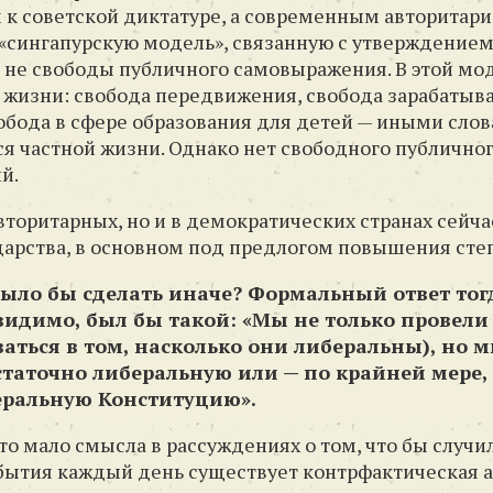
м к советской диктатуре, а современным авторитар
«сингапурскую модель», связанную с утверждение
 не свободы публичного самовыражения. В этой моде
жизни: свобода передвижения, свобода зарабатыва
обода в сфере образования для детей — иными слов
тся частной жизни. Однако нет свободного публично
й.
авторитарных, но и в демократических странах сейча
дарства, в основном под предлогом повышения сте
ыло бы сделать иначе? Формальный ответ то
видимо, был бы такой: «Мы не только провел
ться в том, насколько они либеральны), но 
статочно либеральную или — по крайней мере,
еральную Конституцию».
что мало смысла в рассуждениях о том, что бы случи
обытия каждый день существует контрфактическая а