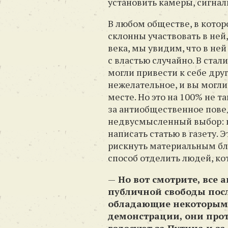
установить камеры, сигна
В любом обществе, в котор
склонны участвовать в ней,
века, мы увидим, что в ней
с властью случайно. В стал
могли привести к себе друг
нежелательное, и вы могли
месте. Но это на 100% не т
за антиобщественное повед
недвусмысленный выбор: п
написать статью в газету. 
рискнуть материальным бл
способ отделить людей, ко
—
Но вот смотрите, все 
публичной свободы пос
обладающие некоторым у
демонстрации, они прот