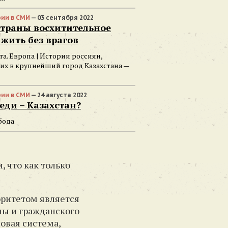
ии в СМИ
— 03 сентября 2022
страны восхитительное
жить без врагов
та. Европа | Истории россиян,
их в крупнейший город Казахстана —
ии в СМИ
— 24 августа 2022
еди – Казахстан?
бода
 что как только
оритетом является
мы и гражданского
новая система,