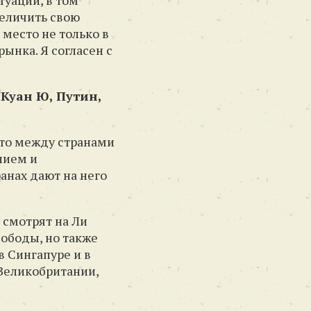
уации, в том
величить свою
место не только в
ынка. Я согласен с
 Куан Ю, Путин,
 что между странами
нием и
ранах дают на него
 смотрят на Ли
вободы, но также
в Сингапуре и в
 Великобритании,