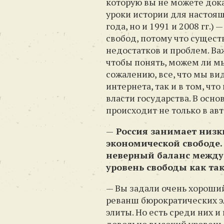
которую вы не можете дока
уроки истории для настояще
года, но и 1991 и 2008 гг.
свобод, потому что сущес
недостатков и проблем. Ва
чтобы понять, можем ли мы
сожалению, все, что мы ви
интернета, так и в том, чт
власти государства. В осн
происходит не только в ав
—
Россия занимает низки
экономической свободе.
неверный баланс между
уровень свободы как та
— Вы задали очень хороший
реванш бюрократических эл
элиты. Но есть среди них 