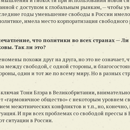
 мышления и гибкости при использовании новой сит
анной с доступом к глобальным рынкам, — чтобы у
оследние годы уменьшение свободы в России имело 
 политике, имела место корпоратизация свободного р
ечатление, что политики во всех странах — Ли
овы. Так ли это?
еномены похожи друг на друга, но это не означает,
ра между свободой, с одной стороны, и благосостоя
ороны, один и тот же по всему миру. Но в разных ст
ключая Тони Блэра в Великобритании, внимательно
дает «гармоничное общество» с некоторым уровнем с
ем межэтнических конфликтов и т.п., но, конечно, 
уация. И при всех проблемах со свободой прессы в
от ситуации в России.