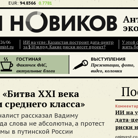
EUR:
94.8366
0.7781
Ан
эк
26/06
ИИ на угле: Казахстан построит дата-центр
У этой
mist.ru
за $10 млрд. Какие риски несет проект?
жить бе
ГОСТИНАЯ
ВЫСТУПЛЕНИЯ
Фактчек ФАС,
Презентации, фото,
актуальные блоги
видео, колонки
По
«Битва XXI века
 среднего класса»
Комментар
ИИ на у
рналист рассказал Вадиму
дата-це
да слова не абсолютна, а протест
риски н
мы в путинской России
oninvest.c