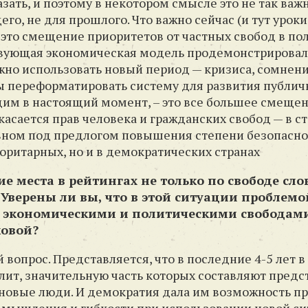
зать, и поэтому в некотором смысле это не так важ
го, не для прошлого. Что важно сейчас (и тут уроки
) — это смещение приоритетов от частных свобод в п
твующая экономическая модель продемонстрирова
жно использовать новый период — кризиса, сомнени
 переформатировать систему для развития публичн
дим в настоящий момент, – это все большее смещен
о касается прав человека и гражданских свобод — в 
овном под предлогом повышения степени безопаснос
торитарных, но и в демократических странах
е места в рейтингах не только по свободе слов
 Уверены ли вы, что в этой ситуации проблемо
 экономическими и политическими свободами
ковой?
 вопрос. Представляется, что в последние 4-5 лет 
ит, значительную часть которых составляют предс
и новые люди. И демократия дала им возможность 