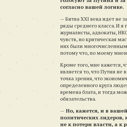
голосуют за Путина и за
согласно вашей логике.
— Битва XXI века идет не з
ряды среднего класса. И я 
журналисты, адвокаты, НКО,
чувств, но критическая мас
них были многочисленными
потому что, по моему мнен
Кроме того, мне кажется, 
является то, что Путин не 
точка зрения, что экономи
определенного круга людей,
времена блата, и тогда мо
обязательства.
—
Но, кажется, и в ваше
политических лидеров, 
не к потери власти, а 