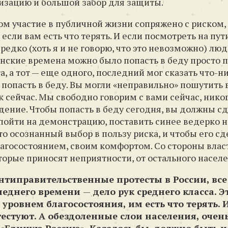
лизацию и большой забор для защиты.
ом участие в публичной жизни сопряжено с риском
 если вам есть что терять. И если посмотреть на пу
 редко (хоть я и не говорю, что это невозможно) лю
инские времена можно было попасть в беду просто п
а, а тот — еще одного, последний мог сказать что-н
 попасть в беду. Вы могли «неправильно» пошутить
ак сейчас. Мы свободно говорим с вами сейчас, ник
ение. Чтобы попасть в беду сегодня, вы должны с
ойти на демонстрацию, поставить синее ведерко н
Это осознанный выбор в пользу риска, и чтобы его с
агосостоянием, своим комфортом. Со стороны влас
торые приносят неприятности, от остального населе
антиправительственные протесты в России, вс
леднего времени
—
дело рук среднего класса. Э
ровнем благосостояния, им есть что терять. И
естуют. А обездоленные слои населения, очен