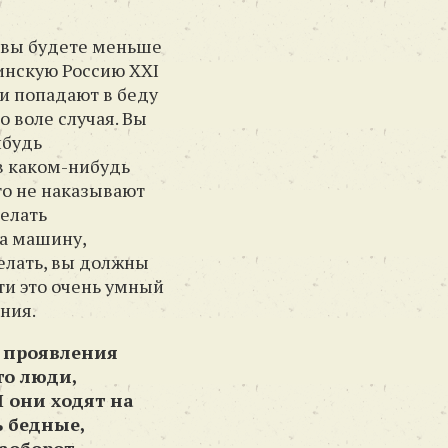
, вы будете меньше
тинскую Россию XXI
ди попадают в беду
о воле случая. Вы
ибудь
 в каком-нибудь
ого не наказывают
делать
а машину,
делать, вы должны
ти это очень умный
ния.
е проявления
то люди,
 они ходят на
ь бедные,