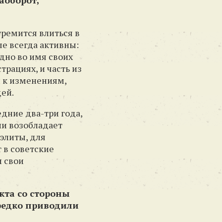
аоборот,
стремится влиться в
ые всегда активны:
одно во имя своих
трациях, и часть из
 к изменениям,
ей.
едние два-три года,
ли возобладает
элиты, для
т в советские
л свои
кта со стороны
ередко приводили