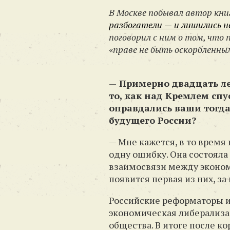
В Москве побывал автор кни
разбогатели
—
и лишились 
поговорил с ним о том, что 
«праве не быть оскорбленны
—
Примерно двадцать ле
то, как над Кремлем спу
оправдались ваши тогд
будущего России?
— Мне кажется, в то время
одну ошибку. Она состоял
взаимосвязи между эконом
появится первая из них, за
Российские реформаторы и 
экономическая либерализац
общества. В итоге после ко