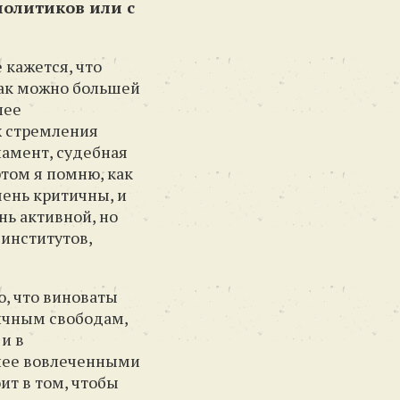
политиков или с
 кажется, что
 как можно большей
лее
х стремления
ламент, судебная
этом я помню, как
ень критичны, и
нь активной, но
 институтов,
ю, что виноваты
личным свободам,
и в
енее вовлеченными
ит в том, чтобы