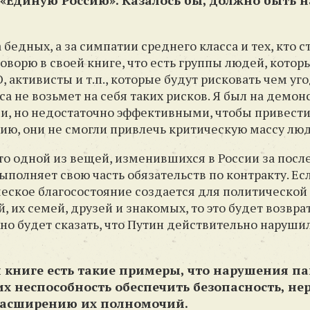
 «Единую Россию». Казалось бы, должно быть н
а бедных, а за симпатии среднего класса и тех, кто 
говорю в своей книге, что есть группы людей, котор
 активисты и т.п., которые будут рисковать чем уг
са не возьмет на себя таких рисков. Я был на демонс
, но недостаточно эффективными, чтобы привести
ию, они не смогли привлечь критическую массу люд
что одной из вещей, изменившихся в России за посл
выполняет свою часть обязательств по контракту. Ес
ческое благосостояние создается для политической 
 их семей, друзей и знакомых, то это будет возвра
жно будет сказать, что Путин действительно наруши
й книге есть такие примеры, что нарушения па
их неспособность обеспечить безопасность, н
к расширению их полномочий.