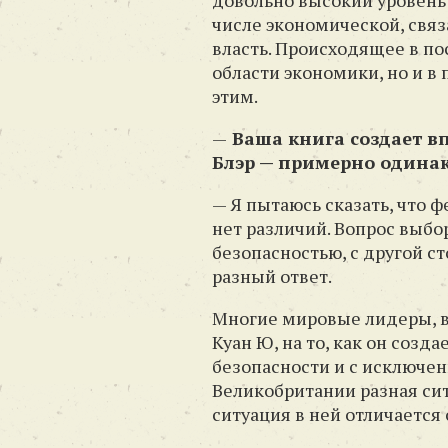
довольно высокий уровень
числе экономической, связ
власть. Происходящее в п
области экономики, но и в
этим.
—
Ваша книга создает вп
Блэр — примерно одинак
— Я пытаюсь сказать, что ф
нет различий. Вопрос выбо
безопасностью, с другой ст
разный ответ.
Многие мировые лидеры, в
Куан Ю, на то, как он соз
безопасности и с исключени
Великобритании разная сит
ситуация в ней отличается 