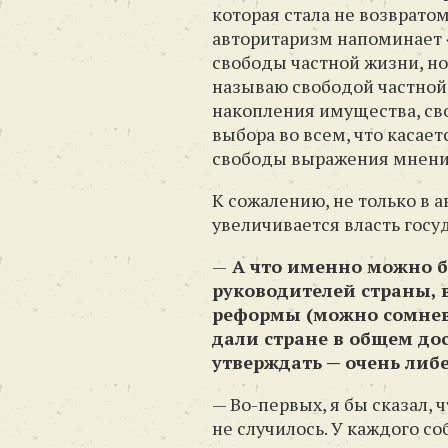
которая стала не возврато
авторитаризм напоминает 
свободы частной жизни, но
называю свободой частной 
накопления имущества, св
выбора во всем, что касае
свободы выражения мнени
К сожалению, не только в 
увеличивается власть госу
—
А что именно можно б
руководителей страны, 
реформы (можно сомнева
дали стране в общем до
утверждать — очень либ
— Во-первых, я бы сказал, 
не случилось. У каждого с