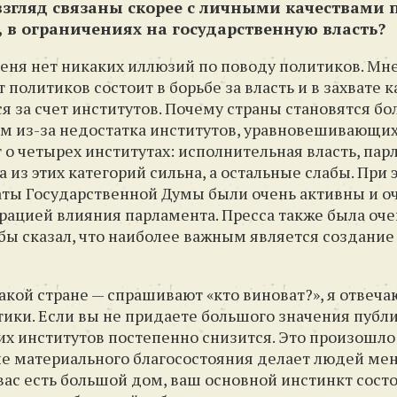
згляд связаны скорее с личными качествами 
, в ограничениях на государственную власть?
еня нет никаких иллюзий по поводу политиков. Мне
 политиков состоит в борьбе за власть и в захвате
ся за счет институтов. Почему страны становятся бо
м из-за недостатка институтов, уравновешивающи
 о четырех институтах: исполнительная власть, пар
а из этих категорий сильна, а остальные слабы. При 
аты Государственной Думы были очень активны и оч
ацией влияния парламента. Пресса также была оче
 бы сказал, что наиболее важным является создание
какой стране — спрашивают «кто виноват?», я отвеча
итики. Если вы не придаете большого значения пуб
 институтов постепенно снизится. Это произошло 
е материального благосостояния делает людей м
 вас есть большой дом, ваш основной инстинкт состо