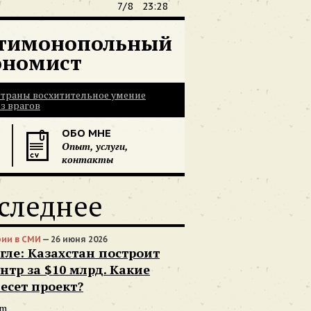
7/8
23:28
тимонопольный
ономист
 страны восхитительное умение
з врагов
ОБО МНЕ
Опыт, услуги,
контакты
следнее
ии в СМИ
— 26 июня 2026
гле: Казахстан построит
нтр за $10 млрд. Какие
есет проект?
om