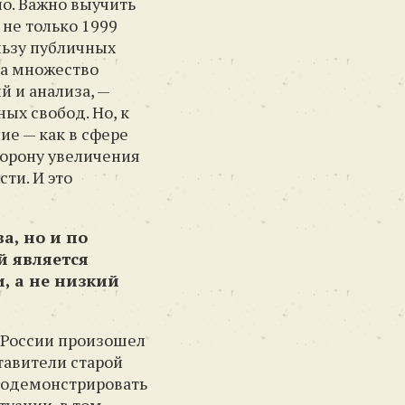
но. Важно выучить
 не только 1999
ользу публичных
ла множество
й и анализа, —
ых свобод. Но, к
ие — как в сфере
сторону увеличения
ти. И это
а, но и по
й является
, а не низкий
в России произошел
тавители старой
продемонстрировать