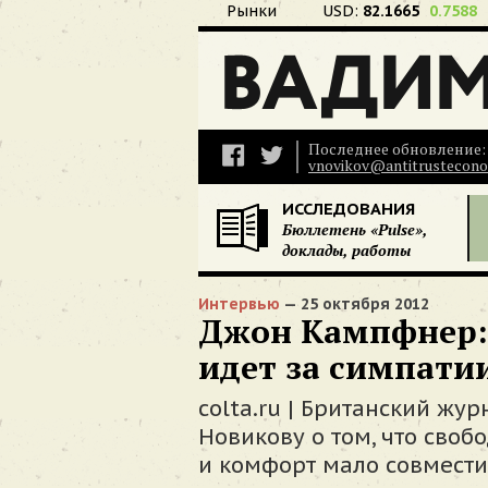
Рынки
USD:
82.1665
0.7588
Последнее обновление: 
vnovikov@antitrustecono
ИССЛЕДОВАНИЯ
Бюллетень «Pulse»,
доклады, работы
Интервью
— 25 октября 2012
Джон Кампфнер: 
идет за симпатии
colta.ru | Британский жу
Новикову о том, что свобо
и комфорт мало совмести