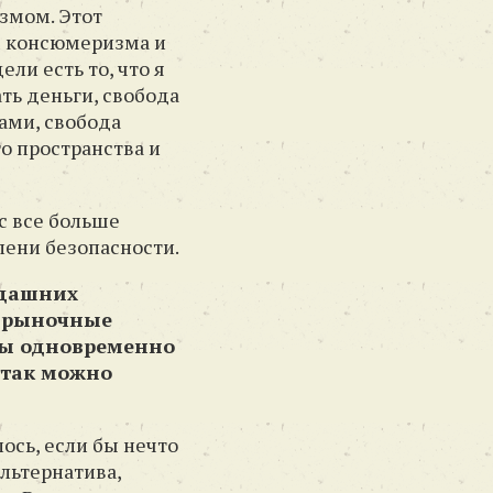
измом. Этот
м консюмеризма и
ли есть то, что я
ть деньги, свобода
ами, свобода
го пространства и
с все больше
пени безопасности.
гдашних
и рыночные
мы одновременно
 так можно
лось, если бы нечто
льтернатива,