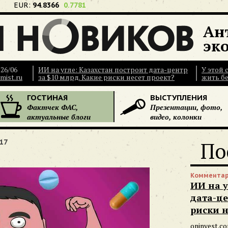
EUR:
94.8366
0.7781
Ан
эк
26/06
ИИ на угле: Казахстан построит дата-центр
У этой
mist.ru
за $10 млрд. Какие риски несет проект?
жить бе
ГОСТИНАЯ
ВЫСТУПЛЕНИЯ
Фактчек ФАС,
Презентации, фото,
актуальные блоги
видео, колонки
17
По
Комментар
ИИ на у
дата-це
риски н
oninvest.c