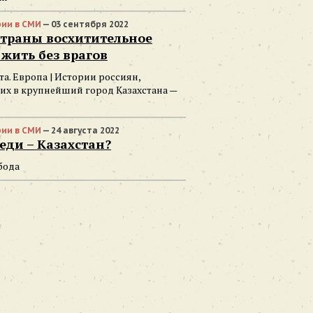
ии в СМИ
— 03 сентября 2022
страны восхитительное
жить без врагов
та. Европа | Истории россиян,
их в крупнейший город Казахстана —
ии в СМИ
— 24 августа 2022
еди – Казахстан?
бода