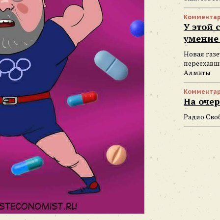
Комментар
У этой 
умение 
Новая газе
переехавш
Алматы
Комментар
На очер
Радио Сво