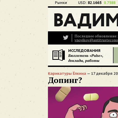
Рынки
USD:
82.1665
0.7588
Последнее обновление: 
vnovikov@antitrustecono
ИССЛЕДОВАНИЯ
Бюллетень «Pulse»,
доклады, работы
Карикатуры Ёлкина
— 17 декабря 20
Допинг?