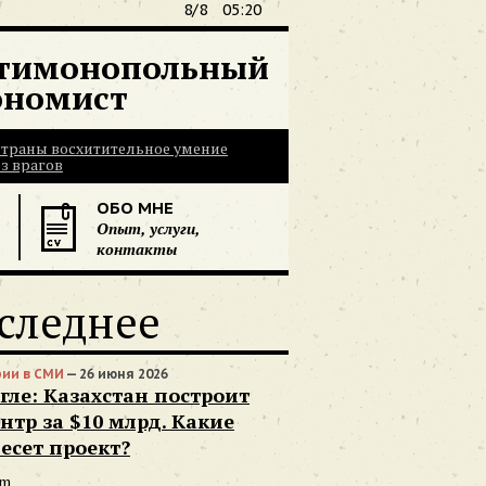
8/8
05:20
тимонопольный
ономист
 страны восхитительное умение
з врагов
ОБО МНЕ
Опыт, услуги,
контакты
следнее
ии в СМИ
— 26 июня 2026
гле: Казахстан построит
нтр за $10 млрд. Какие
есет проект?
om