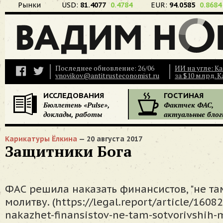
Рынки
USD:
81.4077
0.4784
EUR:
94.0585
0.8684
Последнее обновление: 26/06
ИИ на угле: К
vnovikov@antitrusteconomist.ru
за $10 млрд. 
ИССЛЕДОВАНИЯ
ГОСТИНАЯ
Бюллетень «Pulse»,
Фактчек ФАС,
доклады, работы
актуальные блог
Карикатуры Ёлкина
— 20 августа 2017
Защитники Бога
ФАС решила наказать финансистов, "не т
молитву. (https://legal.report/article/1608
nakazhet-finansistov-ne-tam-sotvorivshih-m