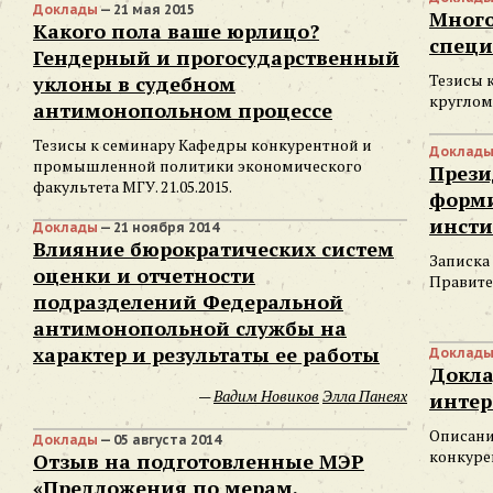
Доклады
— 21 мая 2015
Много
Какого пола ваше юрлицо?
специ
Гендерный и прогосударственный
Тезисы 
уклоны в судебном
круглом
антимонопольном процессе
Тезисы к семинару Кафедры конкурентной и
Доклад
промышленной политики экономического
Прези
факультета МГУ. 21.05.2015.
форми
инсти
Доклады
— 21 ноября 2014
Влияние бюрократических систем
Записка
оценки и отчетности
Правите
подразделений Федеральной
антимонопольной службы на
характер и результаты ее работы
Доклад
Докла
—
Вадим Новиков
Элла Панеях
интер
Описание
Доклады
— 05 августа 2014
конкуре
Отзыв на подготовленные МЭР
«Предложения по мерам,