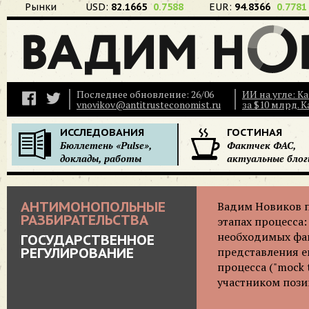
Рынки
USD:
82.1665
0.7588
EUR:
94.8366
0.7781
Последнее обновление: 26/06
ИИ на угле: К
vnovikov@antitrusteconomist.ru
за $10 млрд. 
ИССЛЕДОВАНИЯ
ГОСТИНАЯ
Бюллетень «Pulse»,
Фактчек ФАС,
доклады, работы
актуальные блог
АНТИМОНОПОЛЬНЫЕ
Вадим Новиков п
РАЗБИРАТЕЛЬСТВА
этапах процесса
необходимых фак
ГОСУДАРСТВЕННОЕ
РЕГУЛИРОВАНИЕ
представления е
процесса ("mock 
участником пози