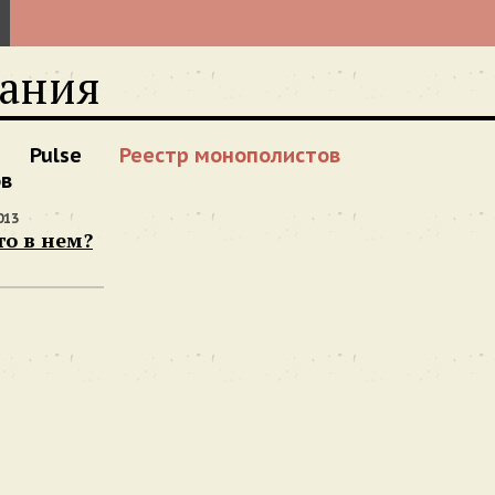
вания
Pulse
Реестр монополистов
ов
013
то в нем?