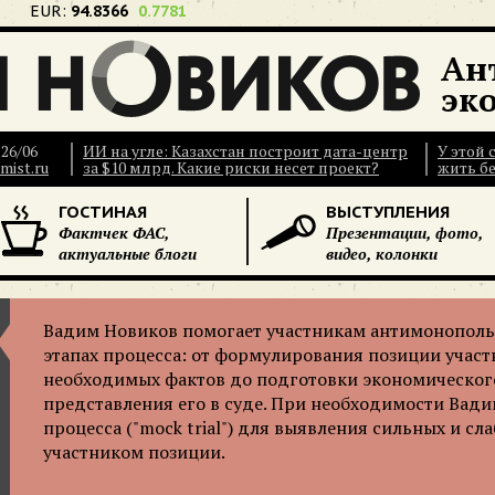
EUR:
94.8366
0.7781
Ан
эк
26/06
ИИ на угле: Казахстан построит дата-центр
У этой
mist.ru
за $10 млрд. Какие риски несет проект?
жить бе
ГОСТИНАЯ
ВЫСТУПЛЕНИЯ
Фактчек ФАС,
Презентации, фото,
актуальные блоги
видео, колонки
Вадим Новиков помогает участникам антимонопольн
этапах процесса: от формулирования позиции участ
необходимых фактов до подготовки экономическог
представления его в суде. При необходимости Вад
процесса ("mock trial") для выявления сильных и сл
участником позиции.