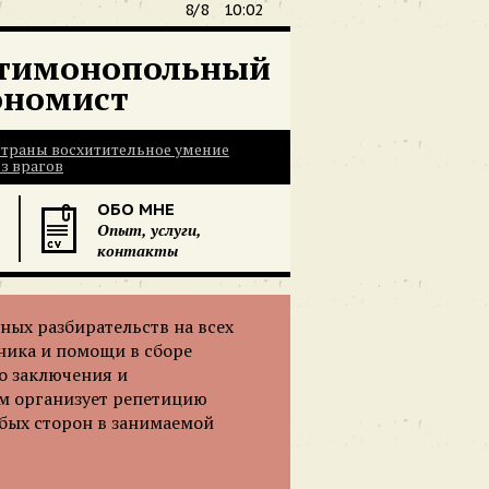
8/8
10:02
тимонопольный
ономист
 страны восхитительное умение
з врагов
ОБО МНЕ
Опыт, услуги,
контакты
ых разбирательств на всех
ника и помощи в сборе
о заключения и
им организует репетицию
абых сторон в занимаемой