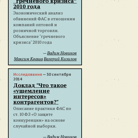
“гречневого кризиса”
2010 года
Экономический анализ
обвинений ФАС в отношении
компаний оптовой и
розничной торговли.
Объяснение "гречневого
кризиса" 2010 года
—
Вадим Новиков
Максим Кваша
Валерий Кизилов
Исследования
— 30 сентября
2014
Доклад "Что такое
«ущемление
интересов»
контрагентов?"
Описание практики ФАС по
ст. 10 ФЗ «О защите
конкуренции» на основе
случайной выборки.
—
Вадим Новиков