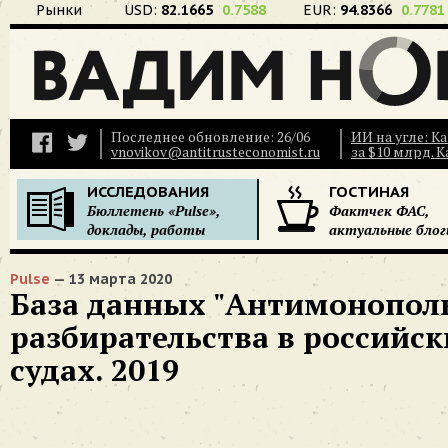
Рынки
USD:
82.1665
0.7588
EUR:
94.8366
0.7781
Последнее обновление: 26/06
ИИ на угле: К
vnovikov@antitrusteconomist.ru
за $10 млрд. 
ИССЛЕДОВАНИЯ
ГОСТИНАЯ
Бюллетень «Pulse»,
Фактчек ФАС,
доклады, работы
актуальные блог
Pulse
— 13 марта 2020
База данных "Антимонопол
разбирательства в российск
судах. 2019