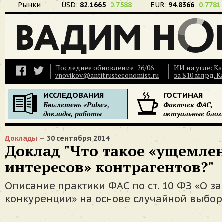
Рынки
USD:
82.1665
0.7588
EUR:
94.8366
0.7781
Последнее обновление: 26/06
ИИ на угле: К
vnovikov@antitrusteconomist.ru
за $10 млрд. 
ИССЛЕДОВАНИЯ
ГОСТИНАЯ
Бюллетень «Pulse»,
Фактчек ФАС,
доклады, работы
актуальные блог
Доклады
— 30 сентября 2014
Доклад "Что такое «ущемле
интересов» контрагентов?"
Описание практики ФАС по ст. 10 ФЗ «О з
конкуренции» на основе случайной выбор