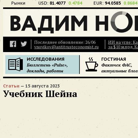
Рынки
USD:
81.4077
0.4784
EUR:
94.0585
0.8684
Последнее обновление: 26/06
ИИ на угле: К
vnovikov@antitrusteconomist.ru
за $10 млрд. 
ИССЛЕДОВАНИЯ
ГОСТИНАЯ
Бюллетень «Pulse»,
Фактчек ФАС,
доклады, работы
актуальные блог
Статьи
— 15 августа 2023
Учебник Шейна